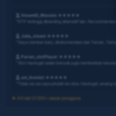
SteamID_Maxwin
★★★★★
"RTP tertinggi dibanding alternatif lain. Recommended
Julia_steam
★★★★★
"Saya member baru, direkomendasi dari Teman, Terny
Parian_slotPlayer
★★★★★
"Slot Haotogel selain banyak juga memberikan keunt
uni_liveslot
★★★★★
"Tidak sia sia saya pindah ke situs Haotogel, emang m
★ 4.9 dari 21.500+ ulasan pengguna