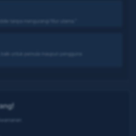
bile tanpa mengurangi fitur utama."
s, baik untuk pemula maupun pengguna
ang!
n keamanan