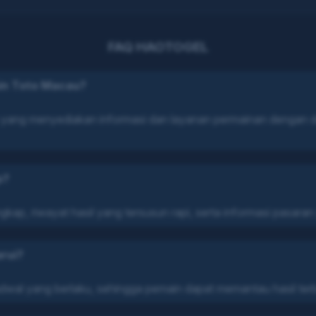
FAQ HAOTOGEL
ain Toto Macau?
u yang menyediakan informasi dan layanan permainan dengan d
p?
ap, riwayat hasil yang tersusun rapi, serta informasi pasaran
arui?
i jadwal yang berlaku, sehingga pemain dapat memantau hasil 