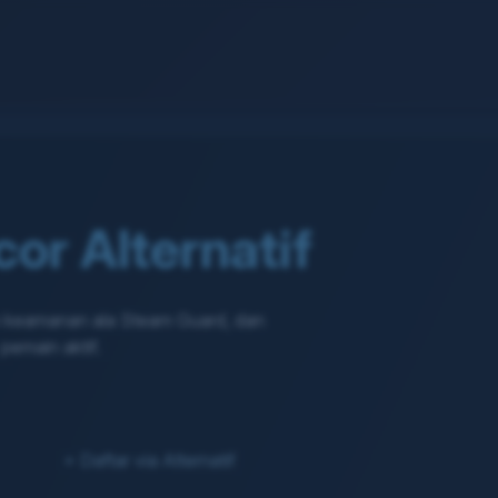
cor Alternatif
m keamanan ala Steam Guard, dan
pemain aktif.
+ Daftar via Alternatif