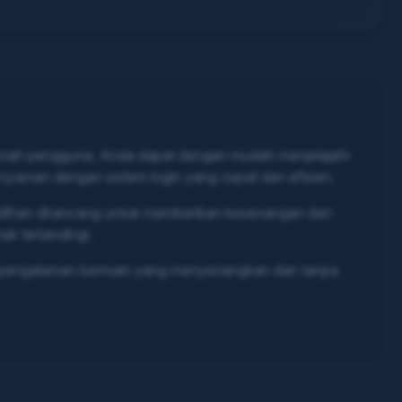
mah pengguna, Anda dapat dengan mudah menjelajahi
yaman dengan sistem login yang cepat dan efisien.
p pilihan dirancang untuk memberikan kesenangan dan
k tertandingi.
pengalaman bermain yang menyenangkan dan tanpa