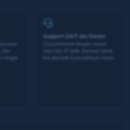
Support 24/7 ala Steam
 bocoran
CS profesional dengan respon
, dan
rata-rata 45 detik. Bantuan teknis
n hingga
link alternatif & pendaftaran instan.